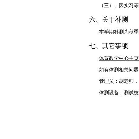
（三）、因实习等
六、关于补测
本学期补测为秋季
七、其它事项
体育教学中心主页
如有体测相关问题
管理员：胡老师，
体测设备、测试技