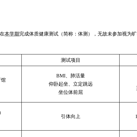
在
本学期
完成体质健康测试（简称：体测），无故未参加视为旷
测试项目
BMI
、肺活量
育馆
仰卧起坐、立定跳远
坐位体前屈
场
引体向上