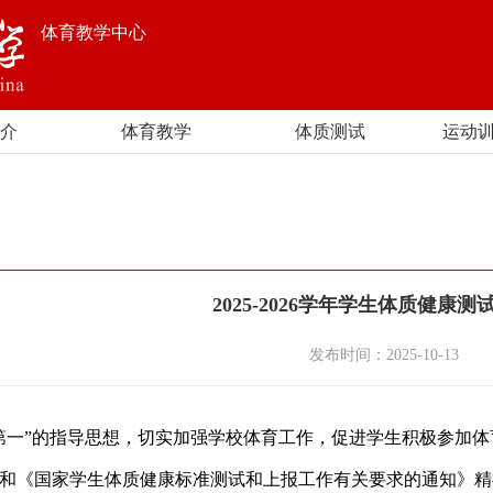
体育教学中心
介
体育教学
体质测试
运动
2025-2026学年学生体质健康
发布时间：2025-10-13
第一”的指导思想，切实加强学校体育工作，促进学生积极参加
和《国家学生体质健康标准测试和上报工作有关要求的通知》精