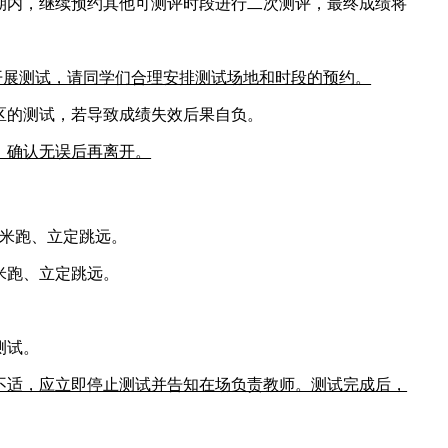
期内，继续预约其他可测评时段进行二次测评，最终成绩将
开展测试，请同学们合理安排测试场地和时段的预约。
区的测试，若导致成绩失效后果自负。
，确认无误后再离开。
米跑、立定跳远。
米跑、立定跳远。
测试。
不适，应立即停止测试并告知在场负责教师。测试完成后，