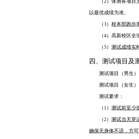
（
2
）体测各项目
以最优成绩为准。
（
3
）
校本部跑步
（
4
）高新校区全
（
5
）
测试成绩实
四、测试项目及
测试项目（男生）
测试项目（女生）
测试要求：
（
1
）
测试前至少
（
2
）
测试当天穿
确保无身体不适，方可