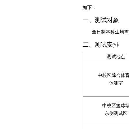
如下：
一、测试对象
全日制本科生均需
二、测试安排
测试地点
中校区综合体
体测室
中校区篮球
东侧测试区