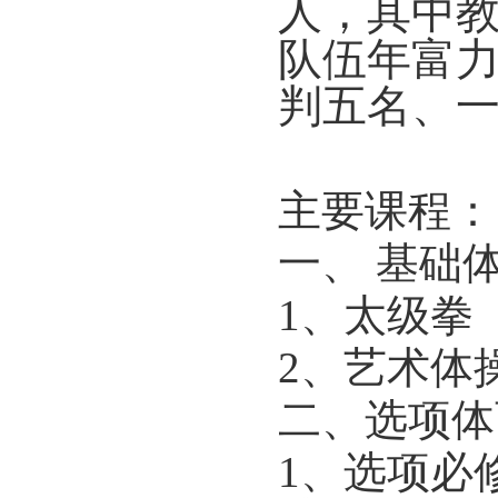
人，其中教
队伍年富
判五名、
主要课程：
一、 基础
1、太级拳
2、艺术体
二、选项体
1、选项必