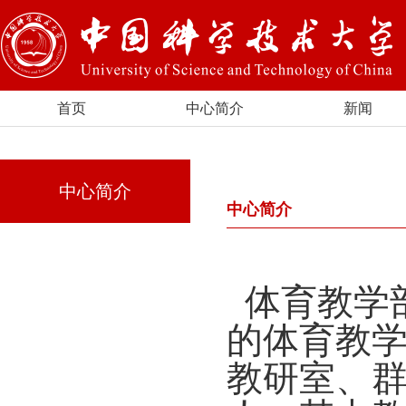
首页
中心简介
新闻
中心简介
中心简介
体育教学部
的体育教
教研室、群