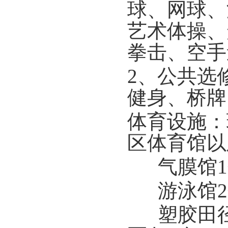
球、网球、
艺术体操、
拳击、空手
2、公共选
健身、桥牌
体育设施：
区体育馆以
气膜馆1
游泳馆2
塑胶田径