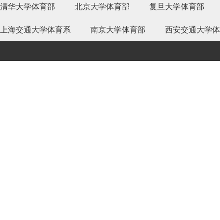
清华大学体育部
北京大学体育部
复旦大学体育部
上海交通大学体育系
南京大学体育部
西安交通大学体