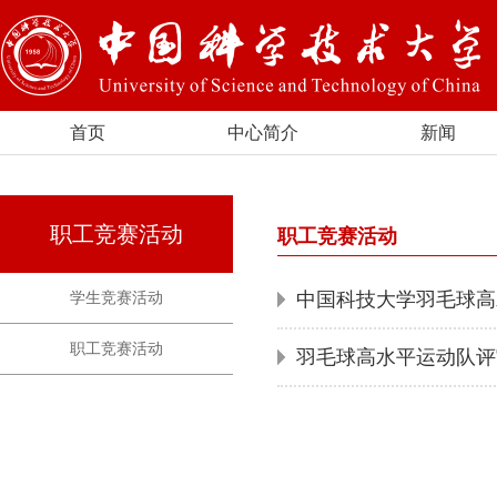
首页
中心简介
新闻
职工竞赛活动
职工竞赛活动
中国科技大学羽毛球高
学生竞赛活动
职工竞赛活动
羽毛球高水平运动队评