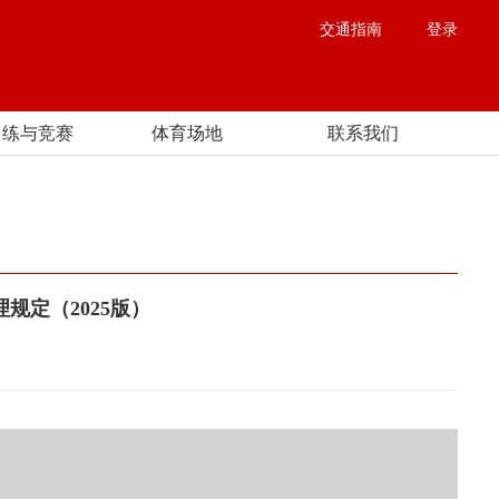
交通指南
登录
训练与竞赛
体育场地
联系我们
规定（2025版）