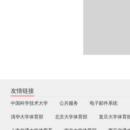
友情链接
中国科学技术大学
公共服务
电子邮件系统
清华大学体育部
北京大学体育部
复旦大学体育