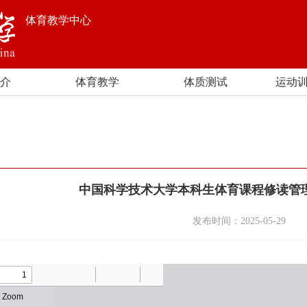
体育教学中心
介
体育教学
体质测试
运动
中国科学技术大学本科生体育课程修读管理
发布时间：2025-05-29